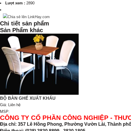
Lượt xem :
2890
Chi tiết sản phẩm
Sản Phẩm khác
BỘ BÀN GHẾ XUẤT KHẨU
Giá:
Liên hệ
MSP:
CÔNG TY CỔ PHẦN CÔNG NGHIỆP - THƯ
Địa chỉ: 357 Lê Hồng Phong, Phường Vườn Lài, Thành phố
Điện thoại: (028) 3830.8899 - 3830.1805