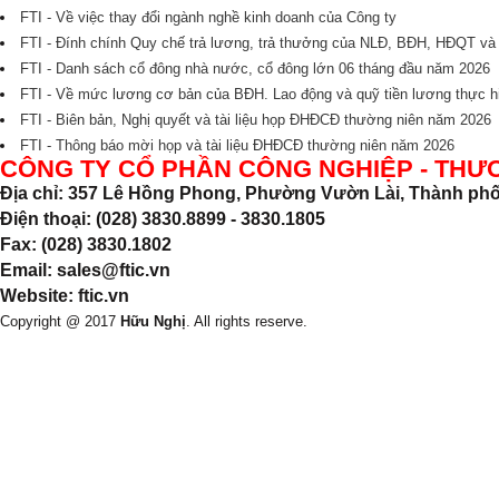
FTI - Về việc thay đổi ngành nghề kinh doanh của Công ty
FTI - Đính chính Quy chế trả lương, trả thưởng của NLĐ, BĐH, HĐQT v
FTI - Danh sách cổ đông nhà nước, cổ đông lớn 06 tháng đầu năm 2026
FTI - Về mức lương cơ bản của BĐH. Lao động và quỹ tiền lương thực
FTI - Biên bản, Nghị quyết và tài liệu họp ĐHĐCĐ thường niên năm 2026
FTI - Thông báo mời họp và tài liệu ĐHĐCĐ thường niên năm 2026
CÔNG TY CỔ PHẦN CÔNG NGHIỆP - THƯ
Địa chỉ: 357 Lê Hồng Phong, Phường Vườn Lài, Thành phố
Điện thoại: (028) 3830.8899 - 3830.1805
Fax: (028) 3830.1802
Email: sales@ftic.vn
Website: ftic.vn
Copyright @ 2017
Hữu Nghị
. All rights reserve.